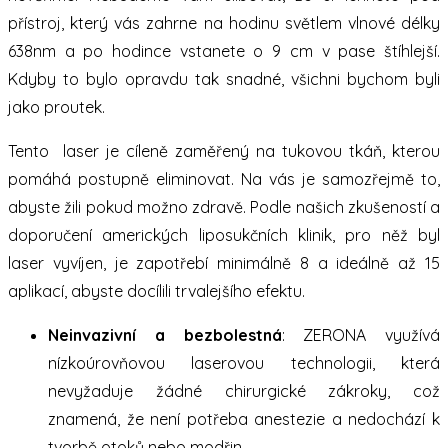
přístroj, který vás zahrne na hodinu světlem vlnové délky
638nm a po hodince vstanete o 9 cm v pase štíhlejší.
Kdyby to bylo opravdu tak snadné, všichni bychom byli
jako proutek.
Tento laser je cíleně zaměřený na tukovou tkáň, kterou
pomáhá postupně eliminovat. Na vás je samozřejmě to,
abyste žili pokud možno zdravě. Podle našich zkušeností a
doporučení amerických liposukčních klinik, pro něž byl
laser vyvíjen, je zapotřebí minimálně 8 a ideálně až 15
aplikací, abyste docílili trvalejšího efektu.
Neinvazivní a bezbolestná
: ZERONA využívá
nízkoúrovňovou laserovou technologii, která
nevyžaduje žádné chirurgické zákroky, což
znamená, že není potřeba anestezie a nedochází k
tvorbě otoků nebo modřin.