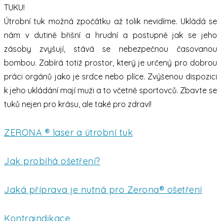
TUKU!
Útrobní tuk možná zpočátku až tolik nevidíme. Ukládá se
nám v dutině břišní a hrudní a postupně jak se jeho
zásoby zvyšují, stává se nebezpečnou časovanou
bombou. Zabírá totiž prostor, který je určený pro dobrou
práci orgánů jako je srdce nebo plíce. Zvýšenou dispozici
k jeho ukládání mají muži a to včetně sportovců. Zbavte se
tuků nejen pro krásu, ale také pro zdraví!
ZERONA ® laser a útrobní tuk
Jak probíhá ošetření?
Jaká příprava je nutná pro Zerona® ošetření
Kontraindikace