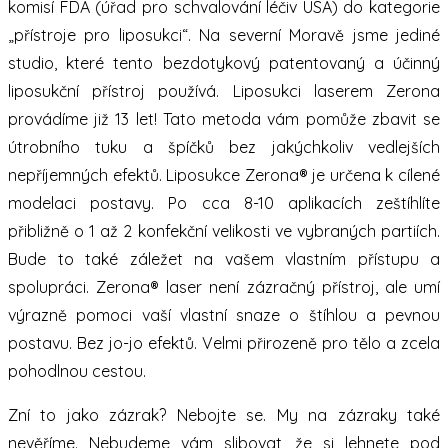
komisí FDA (úřad pro schvalování léčiv USA) do kategorie
„přístroje pro liposukci“. Na severní Moravě jsme jediné
studio, které tento bezdotykový patentovaný a účinný
liposukční přístroj používá. Liposukci laserem Zerona
provádíme již 13 let! Tato metoda vám pomůže zbavit se
útrobního tuku a špíčků bez jakýchkoliv vedlejších
nepříjemných efektů. Liposukce Zerona® je určena k cílené
modelaci postavy. Po cca 8-10 aplikacích zeštíhlíte
přibližně o 1 až 2 konfekční velikosti ve vybraných partiích.
Bude to také záležet na vašem vlastním přístupu a
spolupráci. Zerona® laser není zázračný přístroj, ale umí
výrazně pomoci vaší vlastní snaze o štíhlou a pevnou
postavu. Bez jo-jo efektů. Velmi přirozeně pro tělo a zcela
pohodlnou cestou.
Zní to jako zázrak? Nebojte se. My na zázraky také
nevěříme. Nebudeme vám slibovat, že si lehnete pod