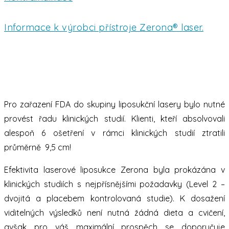
Informace k výrobci přístroje Zerona® laser.
Pro zařazení FDA do skupiny liposukční lasery bylo nutné
provést řadu klinických studií. Klienti, kteří absolvovali
alespoň 6 ošetření v rámci klinických studií ztratili
průměrně 9,5 cm!
Efektivita laserové liposukce Zerona byla prokázána v
klinických studiích s nejpřísnějšími požadavky (Level 2 –
dvojitá a placebem kontrolovaná studie). K dosažení
viditelných výsledků není nutná žádná dieta a cvičení,
avšak pro váš maximální prospěch se doporučuje