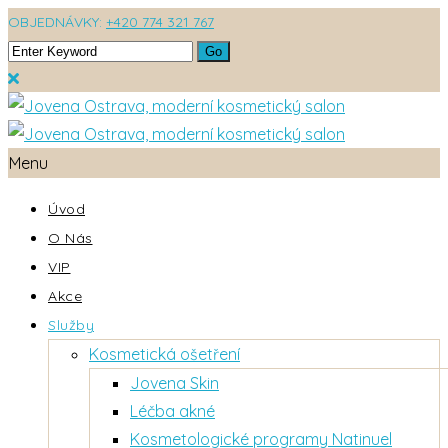
OBJEDNÁVKY:
+420 774 321 767
Menu
Úvod
O Nás
VIP
Akce
Služby
Kosmetická ošetření
Jovena Skin
Léčba akné
Kosmetologické programy Natinuel