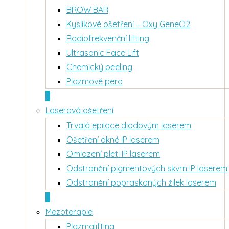
BROW BAR
Kyslíkové ošetření – Oxy GeneO2
Radiofrekvenční lifting
Ultrasonic Face Lift
Chemický peeling
Plazmové pero
+
Laserová ošetření
Trvalá epilace diodovým laserem
Ošetření akné IP laserem
Omlazení pleti IP laserem
Odstranění pigmentových skvrn IP laserem
Odstranění popraskaných žilek laserem
+
Mezoterapie
Plazmalifting