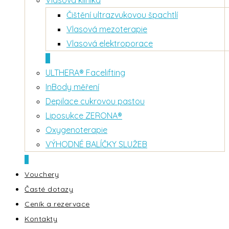
Vlasová klinika
Čištění ultrazvukovou špachtlí
Vlasová mezoterapie
Vlasová elektroporace
+
ULTHERA® Facelifting
InBody měření
Depilace cukrovou pastou
Liposukce ZERONA®
Oxygenoterapie
VÝHODNÉ BALÍČKY SLUŽEB
+
Vouchery
Časté dotazy
Ceník a rezervace
Kontakty