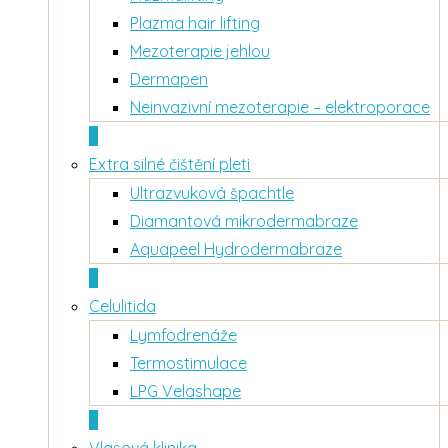
Plazma hair lifting
Mezoterapie jehlou
Dermapen
Neinvazivní mezoterapie – elektroporace
+
Extra silné čištění pleti
Ultrazvuková špachtle
Diamantová mikrodermabraze
Aquapeel Hydrodermabraze
+
Celulitida
Lymfodrenáže
Termostimulace
LPG Velashape
+